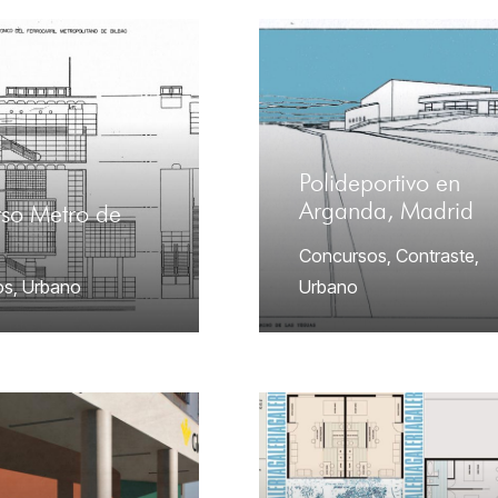
Polideportivo en
Arganda, Madrid
so Metro de
Concursos
,
Contraste
,
os
,
Urbano
Urbano