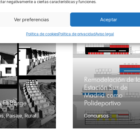
tar negativamente a ciertas características y funciones.
os
,
Precisión
Concursos
,
Paisaje
Ver preferencias
Aceptar
Política de cookies
Política de privacidad
Aviso legal
Remodelación de l
Estación Sur de
Madrid como
 El Borge
Polideportivo
os
,
Paisaje
,
Rural
Concursos