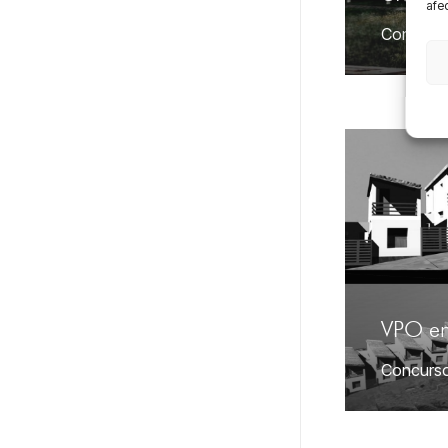
afec
Concurs
VPO en
Concurs