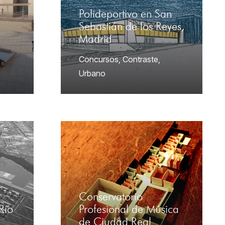
Polideportivo en San
Sebastián de los Reyes,
Madrid
Concursos
,
Contraste
,
Urbano
Conservatorio
 Río
Profesional de Música
de Ciudad Real