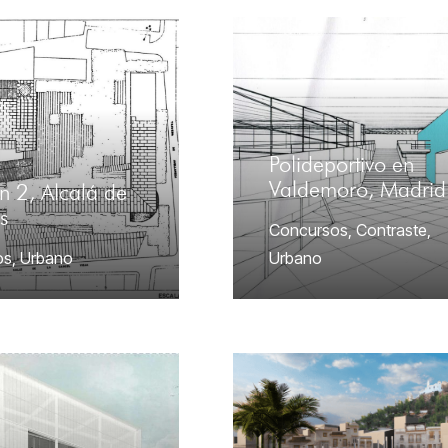
Polideportivo en
Valdemoro, Madrid
n 2, Alcalá de
s
Concursos
,
Contraste
,
os
,
Urbano
Urbano