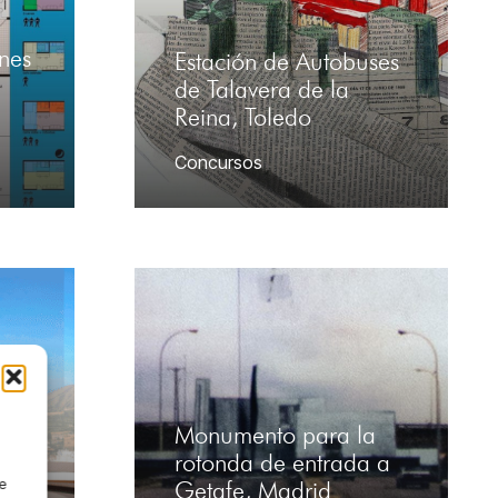
nes
Estación de Autobuses
de Talavera de la
Reina, Toledo
Concursos
Monumento para la
–
rotonda de entrada a
de
Getafe, Madrid