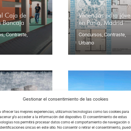
al Caja de
Viviendas para jóve
s Bancaja
en Parla, Madrid
os
,
Contraste
,
Concursos
,
Contraste
,
Urbano
Gestionar el consentimiento de las cookies
 ofrecer las mejores experiencias, utilizamos tecnologías como las cookies para
o para
Parque urbano
cenar y/o acceder a la información del dispositivo. El consentimiento de estas
orio láser de la
sostenible La Mata 
nologías nos permitirá procesar datos como el comportamiento de navegación o
identificaciones únicas en este sitio. No consentir o retirar el consentimiento, pue
Cártama