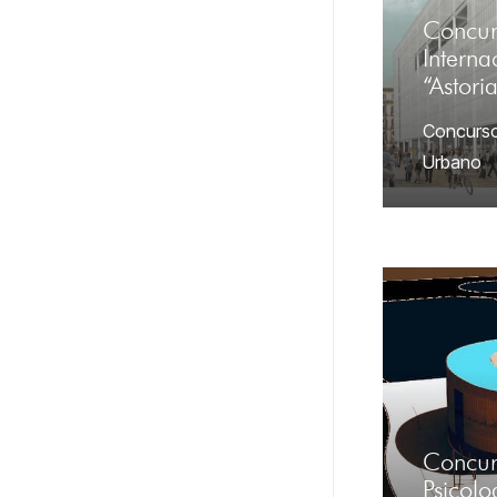
Concur
Interna
“Astori
Concurs
Urbano
Concur
Psicol