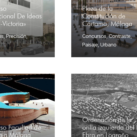
so
Plaza de la
cional De Ideas
Constitución de
a-Victoria»
Cártama, Málaga
os
,
Precisión
,
Concursos
,
Contraste
,
Paisaje
,
Urbano
Ordenación de la
so Facultad de
orilla izquierda del
ogía Málaga
Ebro en Logroño