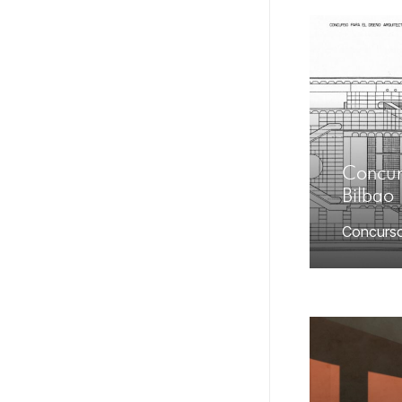
Concur
Bilbao
Concurs