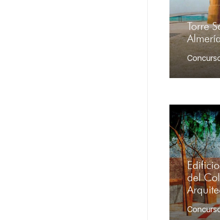
Torre S
Almerí
Concurs
Edifici
del Co
Arquit
Concurs