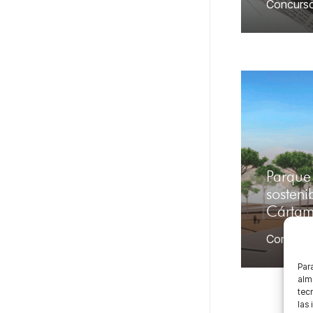
Concurs
Parque
sosteni
Cárta
Concurs
Para
alma
tec
las 