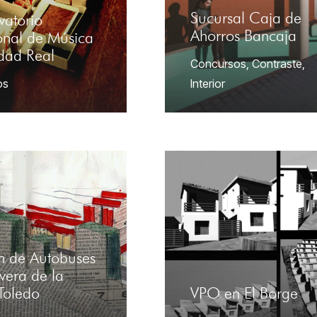
Sucursal Caja de
vatorio
Ahorros Bancaja
onal de Música
dad Real
Concursos
,
Contraste
,
os
Interior
ón de Autobuses
vera de la
Toledo
VPO en El Borge