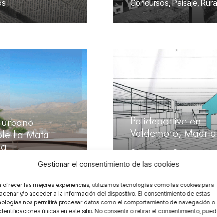
os
Concursos
,
Paisaje
,
Rura
Polideportivo en
 urbano
Valdemoro, Madrid
ble La Mata –
ma
Concursos
,
Contraste
,
Gestionar el consentimiento de las cookies
os
,
Paisaje
Urbano
 ofrecer las mejores experiencias, utilizamos tecnologías como las cookies para
cenar y/o acceder a la información del dispositivo. El consentimiento de estas
nologías nos permitirá procesar datos como el comportamiento de navegación o
identificaciones únicas en este sitio. No consentir o retirar el consentimiento, pue