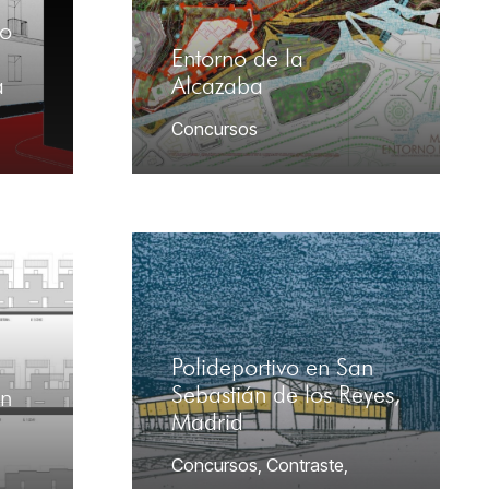
to
Entorno de la
a
Alcazaba
Concursos
Polideportivo en San
Sebastián de los Reyes,
en
Madrid
Concursos
,
Contraste
,