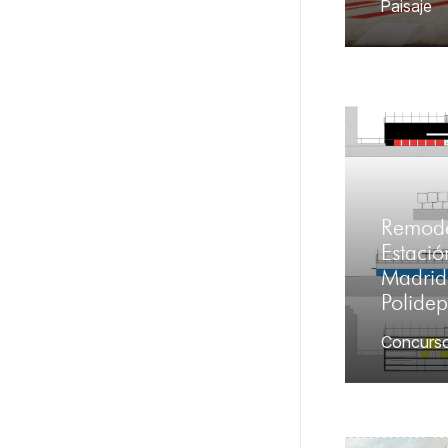
Paisaje
Remode
Estació
Madri
Polidep
Concurs