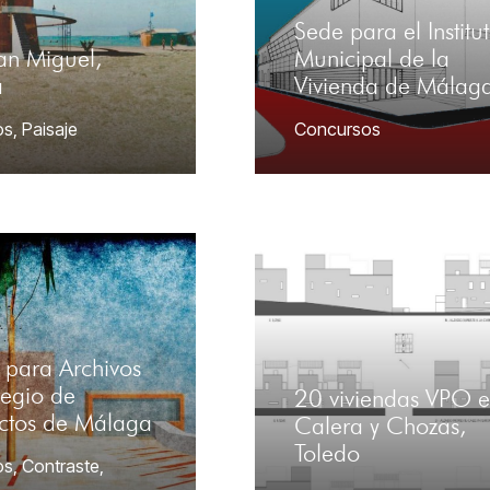
Sede para el Institu
an Miguel,
Municipal de la
a
Vivienda de Málag
os
,
Paisaje
Concursos
o para Archivos
legio de
20 viviendas VPO 
ectos de Málaga
Calera y Chozas,
Toledo
os
,
Contraste
,