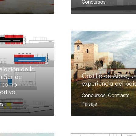
Concursos
lación de la
Castillo de Álora, 
n Sur de
experiencia del pai
d como
ortivo
Concursos
,
Contraste
,
os
Paisaje