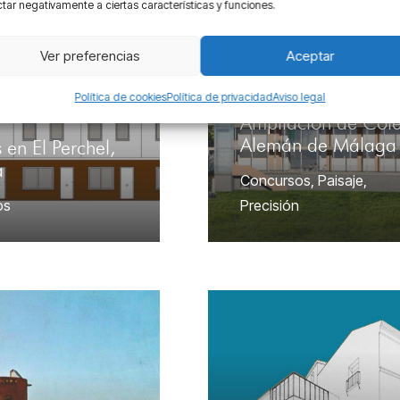
tar negativamente a ciertas características y funciones.
Ver preferencias
Aceptar
Política de cookies
Política de privacidad
Aviso legal
Ampliación de Col
Alemán de Málaga
 en El Perchel,
a
Concursos
,
Paisaje
,
os
Precisión