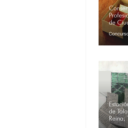
Conser
Profesi
de Ciu
Concurs
Estaci
de Tala
Reina, 