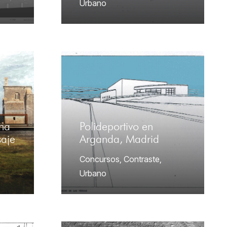
Urbano
una
Polideportivo en
saje
Arganda, Madrid
Concursos
,
Contraste
,
Urbano