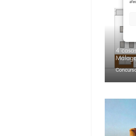
afec
4 casas
Málag
Concurs