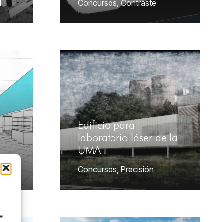
l
Concursos
,
Contraste
Edificio para
laboratorio láser de la
UMA
Concursos
,
Precisión
de